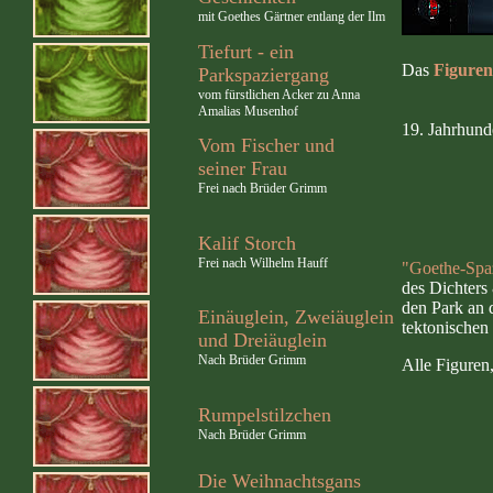
mit Goethes Gärtner entlang der Ilm
Tiefurt - ein
Das
Figuren
Parkspaziergang
vom fürstlichen Acker zu Anna
Amalias Musenhof
19. Jahrhunde
Vom Fischer und
seiner Frau
Frei nach Brüder Grimm
Kalif Storch
Frei nach Wilhelm Hauff
"Goethe-Spaz
des Dichter
den Park an 
Einäuglein, Zweiäuglein
tektonischen
und Dreiäuglein
Nach Brüder Grimm
Alle Figuren
Rumpelstilzchen
Nach Brüder Grimm
Die Weihnachtsgans